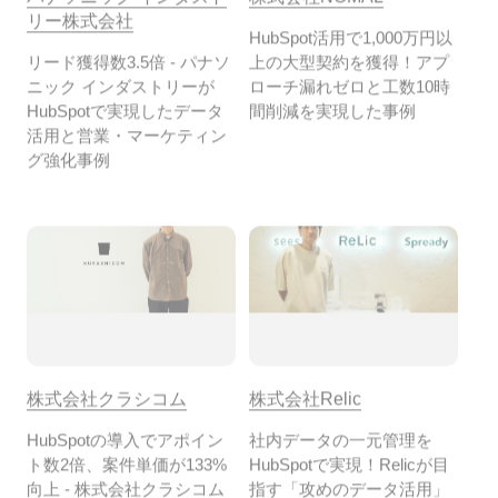
リード獲得数3.5倍 - パナソ
上の大型契約を獲得！アプ
ニック インダストリーが
ローチ漏れゼロと工数10時
HubSpotで実現したデータ
間削減を実現した事例
活用と営業・マーケティン
グ強化事例
株式会社クラシコム
株式会社Relic
HubSpotの導入でアポイン
社内データの一元管理を
ト数2倍、案件単価が133%
HubSpotで実現！Relicが目
向上 - 株式会社クラシコム
指す「攻めのデータ活用」
が実現した顧客エンゲージ
事例
メントの強化事例