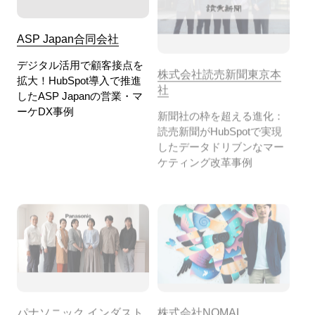
ASP Japan合同会社
株式会社読売新聞東京本
社
デジタル活用で顧客接点を
拡大！HubSpot導入で推進
新聞社の枠を超える進化：
したASP Japanの営業・マ
読売新聞がHubSpotで実現
ーケDX事例
したデータドリブンなマー
ケティング改革事例
パナソニック インダスト
株式会社NOMAL
リー株式会社
HubSpot活用で1,000万円以