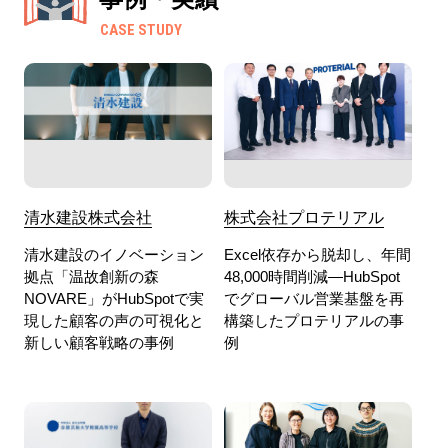
CASE STUDY
清水建設株式会社
株式会社プロテリアル
清水建設のイノベーション
Excel依存から脱却し、年間
拠点「温故創新の森
48,000時間削減―HubSpot
NOVARE」がHubSpotで実
でグローバル営業基盤を再
現した顧客の声の可視化と
構築したプロテリアルの事
新しい顧客戦略の事例
例