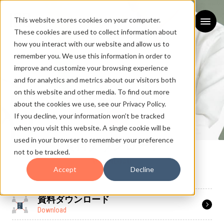
This website stores cookies on your computer.
These cookies are used to collect information about
how you interact with our website and allow us to
remember you. We use this information in order to
improve and customize your browsing experience
and for analytics and metrics about our visitors both
on this website and other media. To find out more
about the cookies we use, see our Privacy Policy.
If you decline, your information won’t be tracked
when you visit this website. A single cookie will be
used in your browser to remember your preference
資料ダウンロード
not to be tracked.
DOWNLOAD
Accept
Decline
資料ダウンロード
Download