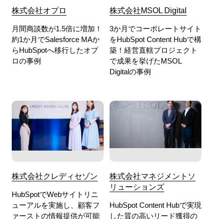
株式会社オプロ
株式会社MSOL Digital
月間商談数が1.5倍に増加！
3か月でコーポレートサイト
約1か月でSalesforce MAか
をHubSpot Content Hubで構
らHubSpotへ移行したオプ
築！経営直轄プロジェクト
ロの事例
で成果を挙げたMSOL
Digitalの事例
株式会社クレディセゾン
株式会社マネジメントソ
リューションズ
HubSpotでWebサイトリニ
ューアルを実施し、顧客フ
HubSpot Content Hubで実現
ァーストの情報提供が可能
した質の高いリード獲得の