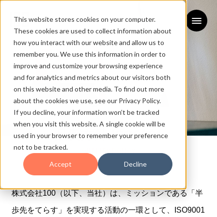
This website stores cookies on your computer.
These cookies are used to collect information about
how you interact with our website and allow us to
remember you. We use this information in order to
improve and customize your browsing experience
and for analytics and metrics about our visitors both
on this website and other media. To find out more
about the cookies we use, see our Privacy Policy.
If you decline, your information won’t be tracked
when you visit this website. A single cookie will be
品質方針 ISO9001
used in your browser to remember your preference
not to be tracked.
QUALITY POLICY
Accept
Decline
株式会社100（以下、当社）は、ミッションである「半
歩先をてらす」
を実現する活動の一環として、ISO9001