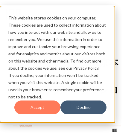
This website stores cookies on your computer.
These cookies are used to collect information about
how you interact with our website and allow us to
remember you. We use this information in order to
improve and customize your browsing experience
and for analytics and metrics about our visitors both
株式会社読売新聞東京本
on this website and other media. To find out more
about the cookies we use, see our Privacy Policy.
社
If you decline, your information won’t be tracked
when you visit this website. A single cookie will be
完全版事例PDFダウンロ
used in your browser to remember your preference
not to be tracked.
ード
Accept
Decline