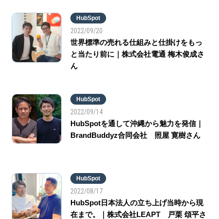
HubSpot
2022/09/20
世界標準の売れる仕組みと仕掛けをもっ
と当たり前に｜株式会社電通 梅木俊成さ
ん
HubSpot
2022/09/14
HubSpotを通して沖縄から魅力を発信｜
BrandBuddyz合同会社 照屋 寛樹さん
HubSpot
2022/08/17
HubSpot日本法人の立ち上げ当時から現
在まで。｜株式会社LEAPT 戸栗 頌平さ