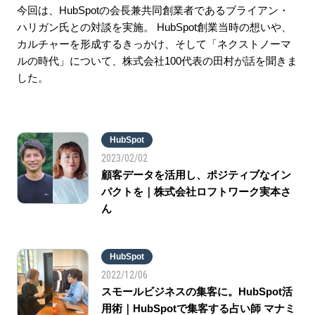
今回は、HubSpotの会長兼共同創業者であるブライアン・
ハリガン氏との対談を実施。 HubSpot創業当時の想いや、
カルチャーを形成するきっかけ、そして「ネクストノーマ
ルの時代」について、株式会社100代表の田村が話を聞きま
した。
HubSpot
2023/02/02
顧客データを活用し、ポジティブなイン
パクトを｜株式会社ロフトワーク実本さ
ん
HubSpot
2022/12/06
スモールビジネスの集客に。HubSpot活
用術｜HubSpotで集客する占い師 マナミ