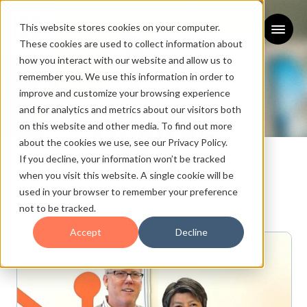
This website stores cookies on your computer.
These cookies are used to collect information about
how you interact with our website and allow us to
remember you. We use this information in order to
improve and customize your browsing experience
and for analytics and metrics about our visitors both
on this website and other media. To find out more
about the cookies we use, see our Privacy Policy.
If you decline, your information won’t be tracked
when you visit this website. A single cookie will be
used in your browser to remember your preference
LIFE WITH HUBSPOT
not to be tracked.
Accept
Decline