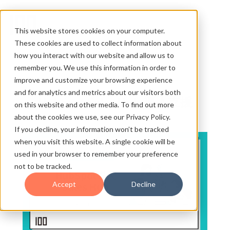
This website stores cookies on your computer.
These cookies are used to collect information about
how you interact with our website and allow us to
remember you. We use this information in order to
improve and customize your browsing experience
and for analytics and metrics about our visitors both
HubSpot Sales Hub 導入支援
on this website and other media. To find out more
about the cookies we use, see our Privacy Policy.
If you decline, your information won’t be tracked
when you visit this website. A single cookie will be
used in your browser to remember your preference
not to be tracked.
Accept
Decline