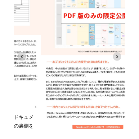
ュメ
側を