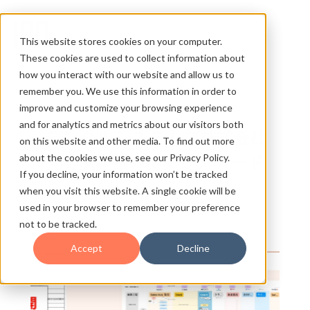
This website stores cookies on your computer.
These cookies are used to collect information about
how you interact with our website and allow us to
remember you. We use this information in order to
improve and customize your browsing experience
and for analytics and metrics about our visitors both
デンタルシステムズ株式会社
on this website and other media. To find out more
about the cookies we use, see our Privacy Policy.
完全版事例PDFダウンロード
If you decline, your information won’t be tracked
when you visit this website. A single cookie will be
used in your browser to remember your preference
not to be tracked.
Accept
Decline