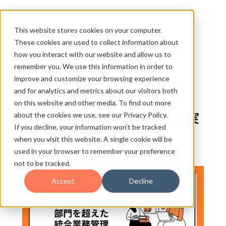
This website stores cookies on your computer.
These cookies are used to collect information about
how you interact with our website and allow us to
remember you. We use this information in order to
improve and customize your browsing experience
and for analytics and metrics about our visitors both
HubSpotを業務アプリに！
on this website and other media. To find out more
about the cookies we use, see our Privacy Policy.
部門を超えた統合業務管理の実
If you decline, your information won’t be tracked
現
when you visit this website. A single cookie will be
used in your browser to remember your preference
not to be tracked.
Accept
Decline