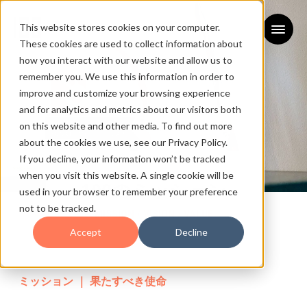
This website stores cookies on your computer.
These cookies are used to collect information about
how you interact with our website and allow us to
remember you. We use this information in order to
improve and customize your browsing experience
and for analytics and metrics about our visitors both
on this website and other media. To find out more
about the cookies we use, see our Privacy Policy.
If you decline, your information won’t be tracked
when you visit this website. A single cookie will be
100のミッション
used in your browser to remember your preference
not to be tracked.
MISSION / VISION / VALUE
Accept
Decline
ミッション ｜ 果たすべき使命