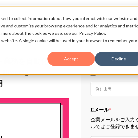
sed to collect information about how you interact with our website and
ove and customize your browsing experience and for analytics and metri
t more about the cookies we use, see our Privacy Policy.
is website. A single cookie will be used in your browser to remember your
フォーム入力後、
Accept
Decline
ト業務を自動化
Breeze」
姓
*
用
Eメール
*
企業メールをご入力くだ
ルではご登録できま