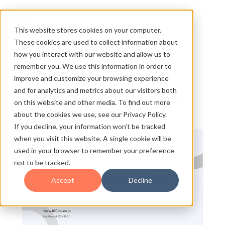
This website stores cookies on your computer.
These cookies are used to collect information about
how you interact with our website and allow us to
remember you. We use this information in order to
improve and customize your browsing experience
and for analytics and metrics about our visitors both
株式会社100 会社説明資料
on this website and other media. To find out more
about the cookies we use, see our Privacy Policy.
If you decline, your information won’t be tracked
when you visit this website. A single cookie will be
used in your browser to remember your preference
not to be tracked.
Accept
Decline