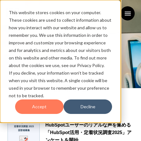
This website stores cookies on your computer.
These cookies are used to collect information about
how you interact with our website and allow us to
remember you. We use this information in order to
improve and customize your browsing experience
and for analytics and metrics about our visitors both
on this website and other media. To find out more
about the cookies we use, see our Privacy Policy.
If you decline, your information won’t be tracked
when you visit this website. A single cookie will be
お知らせ
used in your browser to remember your preference
not to be tracked.
NEWS
Accept
Decline
2025/07/14
HubSpotユーザーのリアルな声を集める
「HubSpot活用・定着状況調査2025」ア
ンケートを開始