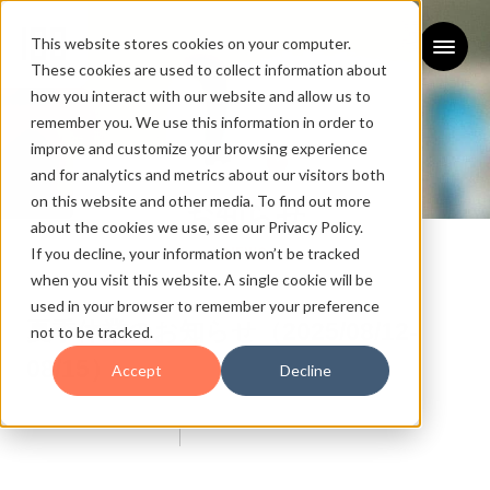
This website stores cookies on your computer.
These cookies are used to collect information about
how you interact with our website and allow us to
remember you. We use this information in order to
improve and customize your browsing experience
and for analytics and metrics about our visitors both
on this website and other media. To find out more
お知らせ
about the cookies we use, see our Privacy Policy.
If you decline, your information won’t be tracked
NEWS
when you visit this website. A single cookie will be
used in your browser to remember your preference
夏季休業のお知らせ（2025/08/12-
not to be tracked.
08/15）
Accept
Decline
2025/07/30