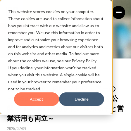
This website stores cookies on your computer.
These cookies are used to collect information about
how you interact with our website and allow us to
remember you. We use this information in order to
improve and customize your browsing experience
and for analytics and metrics about our visitors both
on this website and other media. To find out more
お知らせ
about the cookies we use, see our Privacy Policy.
If you decline, your information won’t be tracked
NEWS
when you visit this website. A single cookie will be
used in your browser to remember your preference
株式会社100、ISIソフトウェアーの
not to be tracked.
HubSpot Content Hub活用事例を公
Accept
Decline
開 ～企業価値を可視化。運用効率と営
業活用も両立～
2025/07/09