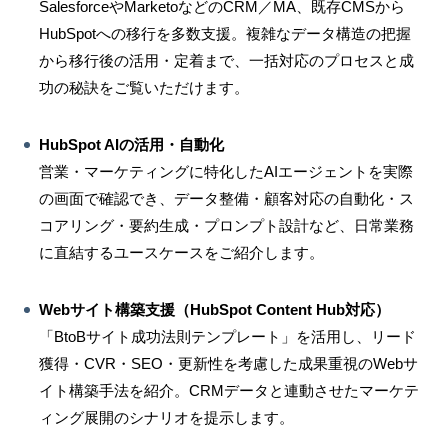
SalesforceやMarketoなどのCRM／MA、既存CMSから
HubSpotへの移行を多数支援。複雑なデータ構造の把握
から移行後の活用・定着まで、一括対応のプロセスと成
功の秘訣をご覧いただけます。
HubSpot AIの活用・自動化
営業・マーケティングに特化したAIエージェントを実際
の画面で確認でき、データ整備・顧客対応の自動化・ス
コアリング・要約生成・プロンプト設計など、日常業務
に直結するユースケースをご紹介します。
Webサイト構築支援（HubSpot Content Hub対応）
「BtoBサイト成功法則テンプレート」を活用し、リード
獲得・CVR・SEO・更新性を考慮した成果重視のWebサ
イト構築手法を紹介。CRMデータと連動させたマーケテ
ィング展開のシナリオを提示します。