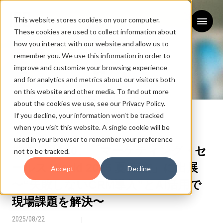
This website stores cookies on your computer.
These cookies are used to collect information about
how you interact with our website and allow us to
remember you. We use this information in order to
improve and customize your browsing experience
and for analytics and metrics about our visitors both
on this website and other media. To find out more
お知らせ
about the cookies we use, see our Privacy Policy.
If you decline, your information won’t be tracked
NEWS
when you visit this website. A single cookie will be
used in your browser to remember your preference
株式会社100、「マーケティング・セ
not to be tracked.
ールス World 2025 夏 東京」に出展
Accept
Decline
〜“失敗しないCRM導入”とAI活用で
現場課題を解決〜
2025/08/22