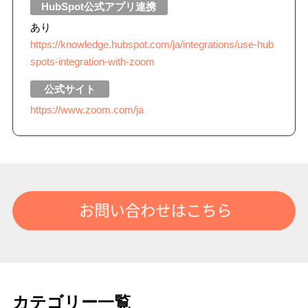
HubSpot
公式アプリ連携
あり
https://knowledge.hubspot.com/ja/integrations/use-hub
spots-integration-with-zoom
公式サイト
https://www.zoom.com/ja
カテゴリー一覧