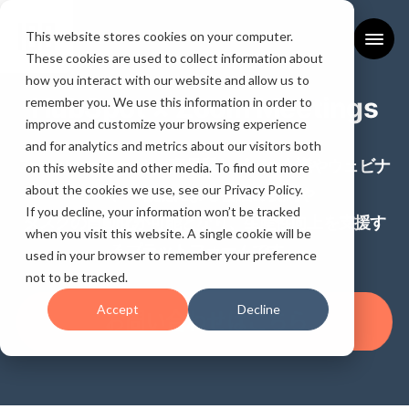
This website stores cookies on your computer.
These cookies are used to collect information about
how you interact with our website and allow us to
HubSpot × Zoom Meetings
remember you. We use this information in order to
improve and customize your browsing experience
and for analytics and metrics about our visitors both
Zoom Meetingsは、 高品質なビデオ会議やウェビナ
on this website and other media. To find out more
about the cookies we use, see our Privacy Policy.
ー、AI機能による会議の要約や
If you decline, your information won’t be tracked
タスクの自動化が可能となり、生産性向上を支援す
when you visit this website. A single cookie will be
るプラットフォームです。
used in your browser to remember your preference
not to be tracked.
Accept
Decline