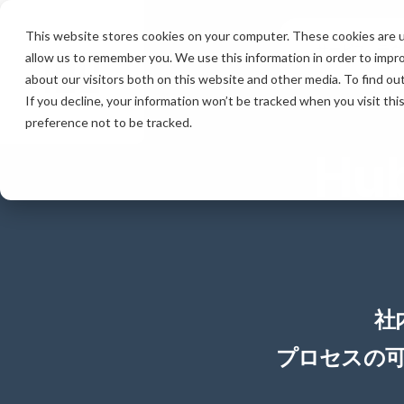
This website stores cookies on your computer. These cookies are u
サービス
テク
allow us to remember you. We use this information in order to impr
about our visitors both on this website and other media. To find ou
If you decline, your information won’t be tracked when you visit th
preference not to be tracked.
Hu
社
プロセスの可