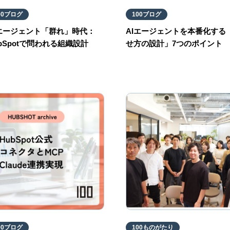
00ブログ
100ブログ
Iエージェント「群れ」時代：
AIエージェントを本番化する
bSpotで問われる組織設計
せ方の設計」7つのポイント
00ブログ
100ものがたり