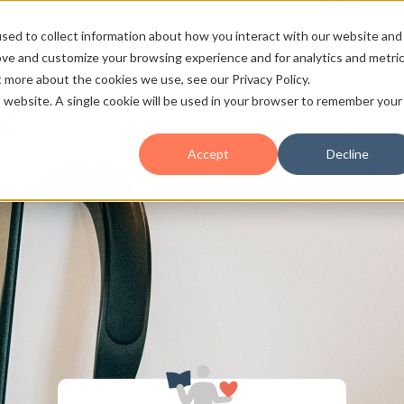
sed to collect information about how you interact with our website and
ノロジー
事例
セミナー
ブログ
お知らせ
会社概要
採用情報
ove and customize your browsing experience and for analytics and metri
t more about the cookies we use, see our Privacy Policy.
is website. A single cookie will be used in your browser to remember your
HubSpot
愛と熱量の
のこと
Accept
Decline