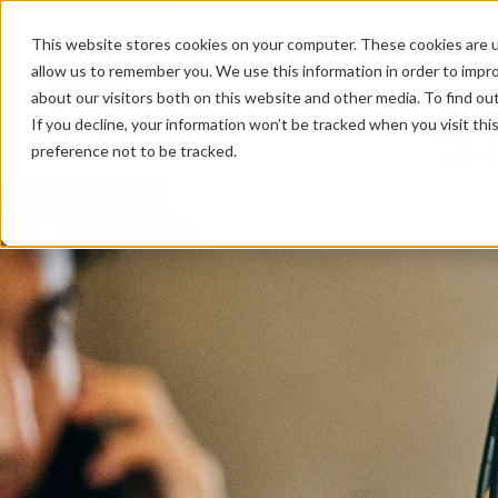
This website stores cookies on your computer. These cookies are u
サービス
テク
allow us to remember you. We use this information in order to impr
about our visitors both on this website and other media. To find ou
If you decline, your information won’t be tracked when you visit th
preference not to be tracked.