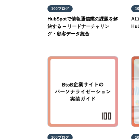
100ブログ
1
HubSpotで情報通信業の課題を解
A
決する ─ リードナーチャリン
Hu
グ・顧客データ統合
100ブログ
1