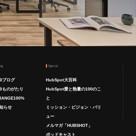
log
Special
00ブログ
HubSpot大百科
00ものがたり
HubSpot愛と熱量の100のこ
RANGE100%
と
知らせ
ミッション・ビジョン・バリ
ュー
メルマガ「HUBSHOT」
ポッドキャスト