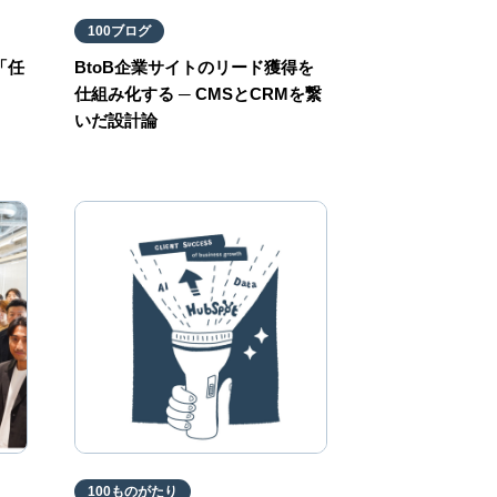
100ブログ
「任
BtoB企業サイトのリード獲得を
仕組み化する ─ CMSとCRMを繋
いだ設計論
100ものがたり