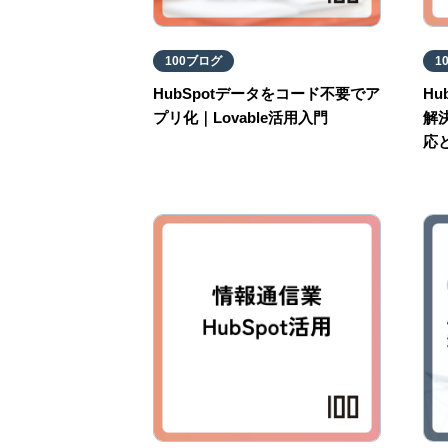
100ブログ
1
HubSpotデータをコード不要でア
H
プリ化｜Lovable活用入門
解
応