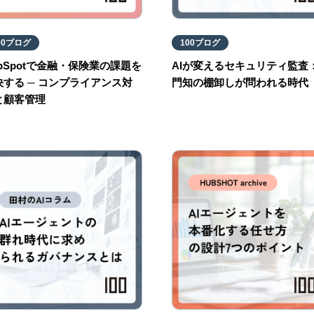
00ブログ
100ブログ
ubSpotで金融・保険業の課題を
AIが変えるセキュリティ監査
決する ─ コンプライアンス対
門知の棚卸しが問われる時代
と顧客管理