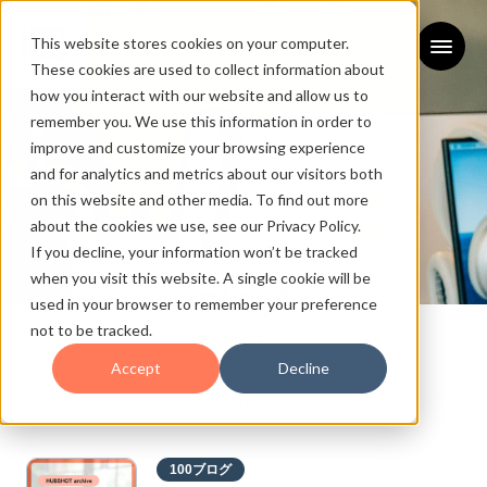
This website stores cookies on your computer.
These cookies are used to collect information about
how you interact with our website and allow us to
remember you. We use this information in order to
improve and customize your browsing experience
and for analytics and metrics about our visitors both
on this website and other media. To find out more
about the cookies we use, see our Privacy Policy.
If you decline, your information won’t be tracked
when you visit this website. A single cookie will be
ブログ
used in your browser to remember your preference
not to be tracked.
BLOG
Accept
Decline
100ブログ
｜
Orange 100%
｜
100ものがたり
100ブログ