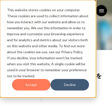
This website stores cookies on your computer.
These cookies are used to collect information about
how you interact with our website and allow us to
remember you. We use this information in order to
improve and customize your browsing experience
and for analytics and metrics about our visitors both
on this website and other media. To find out more
100ものがたり
about the cookies we use, see our Privacy Policy.
If you decline, your information won’t be tracked
STORY OF 100 INC.
when you visit this website. A single cookie will be
used in your browser to remember your preference
2024上期のレビューミーティングを
not to be tracked.
東京オフィスで実施
Accept
Decline
2024/07/17