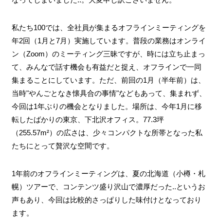
私たち100では、全社員が集まるオフラインミーティングを
年2回（1月と7月）実施しています。普段の業務はオンライ
ン（Zoom）のミーティング三昧ですが、時には立ち止まっ
て、みんなで話す機会も有益だと捉え、オフラインで一同
集まることにしています。ただ、前回の1月（半年前）は、
当時"やんごとなき懐具合の事情"などもあって、集まれず、
今回は1年ぶりの機会となりました。場所は、今年1月に移
転したばかりの東京、下北沢オフィス。
77.3坪
（255.57m²）の広さは、少々コンパクトな所帯となった私
たちにとって贅沢な空間です。
1年前のオフラインミーティングは、夏の北海道（小樽・札
幌）ツアーで、コンテンツ盛り沢山で濃厚だった..というお
声もあり、今回は比較的さっぱりした味付けとなっており
ます。