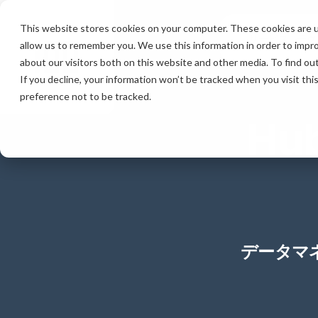
This website stores cookies on your computer. These cookies are u
サービス
テク
allow us to remember you. We use this information in order to impr
about our visitors both on this website and other media. To find ou
If you decline, your information won’t be tracked when you visit th
preference not to be tracked.
Hu
データマ