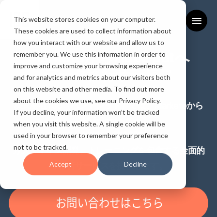
This website stores cookies on your computer.
These cookies are used to collect information about
how you interact with our website and allow us to
MarketoからHubSpotへ
remember you. We use this information in order to
improve and customize your browsing experience
データ移行サービス
and for analytics and metrics about our visitors both
on this website and other media. To find out more
about the cookies we use, see our Privacy Policy.
株式会社100（ハンドレッド）では、Marketoから
If you decline, your information won’t be tracked
HubSpotへの
when you visit this website. A single cookie will be
データ移行、統合設定、
used in your browser to remember your preference
not to be tracked.
カスタマイズ開発、トレーニングを包含する全面的
Accept
Decline
な移行サービスを提供します。