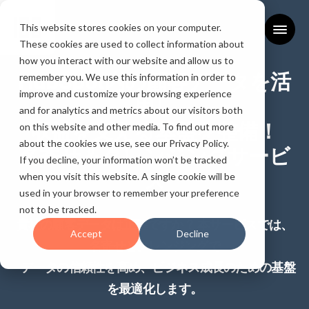
This website stores cookies on your computer.
These cookies are used to collect information about
how you interact with our website and allow us to
HubSpot内の顧客データを活
remember you. We use this information in order to
improve and customize your browsing experience
用し
and for analytics and metrics about our visitors both
収益を支える基盤を整備！
on this website and other media. To find out more
about the cookies we use, see our Privacy Policy.
名寄せ＆クレンジングサービ
If you decline, your information won’t be tracked
ス
when you visit this website. A single cookie will be
used in your browser to remember your preference
not to be tracked.
貴社の顧客データは正確ですか？ 本サービスでは、
Accept
Decline
名寄せとクレンジングで
データの信頼性を高め、ビジネス成長のための基盤
を最適化します。