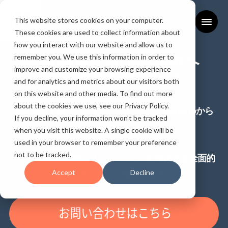
This website stores cookies on your computer.
These cookies are used to collect information about
how you interact with our website and allow us to
MarketoからHubSpotへ
remember you. We use this information in order to
improve and customize your browsing experience
データ移行サービス
and for analytics and metrics about our visitors both
on this website and other media. To find out more
about the cookies we use, see our Privacy Policy.
株式会社100（ハンドレッド）では、Marketoから
If you decline, your information won’t be tracked
HubSpotへの
when you visit this website. A single cookie will be
データ移行、統合設定、
used in your browser to remember your preference
not to be tracked.
カスタマイズ開発、トレーニングを包含する全面的
Accept
Decline
な移行サービスを提供します。