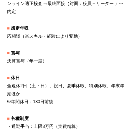
ンライン適正検査 ⇨最終面接（対面：役員＋リーダー ）⇨
内定
■
想定年収
応相談（
※スキル・経験により変動）
■
賞与
決算賞与（年一度）
■
休日
全週休2日（土・日）、祝日、夏季休暇、特別休暇、年末年
始ほか
※年間休日：130日前後
■
各種制度
・通勤手当：上限3万円（実費精算）