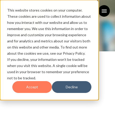
This website stores cookies on your computer.
These cookies are used to collect information about
how you interact with our website and allow us to
remember you. We use this information in order to
improve and customize your browsing experience
and for analytics and metrics about our visitors both
on this website and other media. To find out more
募集要項
about the cookies we use, see our Privacy Policy.
If you decline, your information won’t be tracked
REQUIREMENT
when you visit this website. A single cookie will be
used in your browser to remember your preference
募集｜ BizDev Lead
not to be tracked.
2025/08/21
Accept
Decline