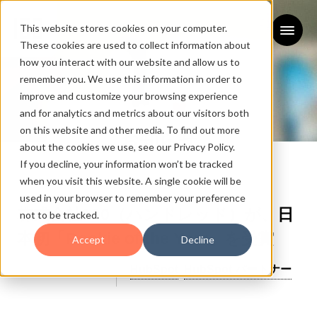
This website stores cookies on your computer.
These cookies are used to collect information about
how you interact with our website and allow us to
remember you. We use this information in order to
improve and customize your browsing experience
and for analytics and metrics about our visitors both
on this website and other media. To find out more
お知らせ
about the cookies we use, see our Privacy Policy.
If you decline, your information won’t be tracked
NEWS
when you visit this website. A single cookie will be
used in your browser to remember your preference
株式会社100（ハンドレッド）が、日
not to be tracked.
本初「Rookie of the Year」を受賞
Accept
Decline
2021/02/03
HubSpot
HubSpot パートナー