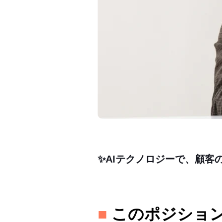
✨AIテクノロジーで、顧客
■
このポジショ