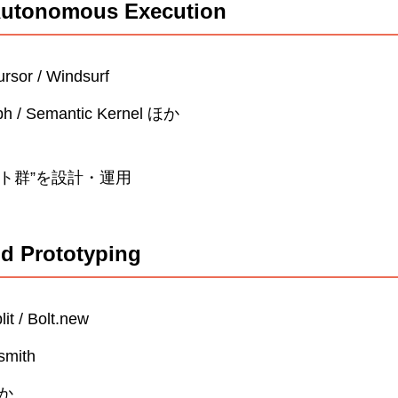
/ Autonomous Execution
rsor / Windsurf
ph / Semantic Kernel ほか
ント群”を設計・運用
id Prototyping
it / Bolt.new
smith
ほか