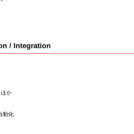
n / Integration
携 ほか
自動化