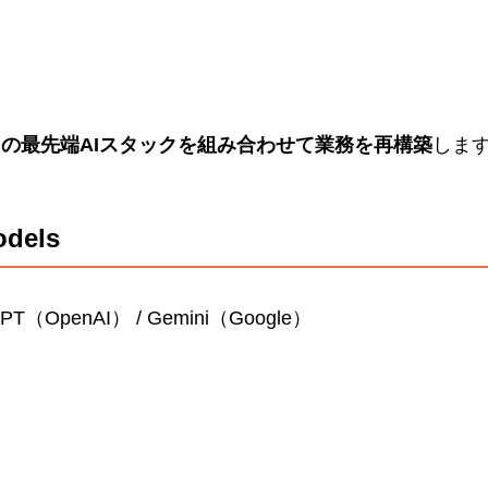
の最先端AIスタックを組み合わせて業務を再構築
しま
odels
tGPT（OpenAI） / Gemini（Google）