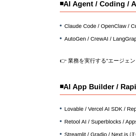
◾️AI Agent / Coding 
Claude Code / OpenClaw / Cu
AutoGen / CrewAI / LangGra
👉 業務を実行する“エージェ
◾️AI App Builder / Rap
Lovable / Vercel AI SDK / Repl
Retool AI / Superblocks / App
Streamlit / Gradio / Next.js 