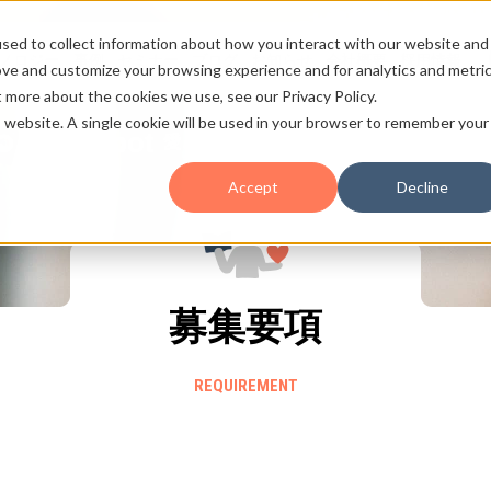
sed to collect information about how you interact with our website and
ノロジー
事例
セミナー
ブログ
お知らせ
会社概要
採用情報
ove and customize your browsing experience and for analytics and metri
t more about the cookies we use, see our Privacy Policy.
is website. A single cookie will be used in your browser to remember your
HubSpot
愛と熱量の
のこと
Accept
Decline
募集要項
REQUIREMENT