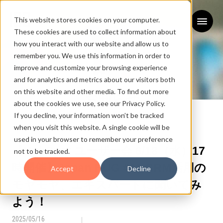
This website stores cookies on your computer.
These cookies are used to collect information about
how you interact with our website and allow us to
remember you. We use this information in order to
improve and customize your browsing experience
and for analytics and metrics about our visitors both
on this website and other media. To find out more
お知らせ
about the cookies we use, see our Privacy Policy.
If you decline, your information won’t be tracked
NEWS
when you visit this website. A single cookie will be
used in your browser to remember your preference
【HubSpot ユーザー会 6/18（水）17
not to be tracked.
時開催】Japan HUG #11 CRM活用の
Accept
Decline
モヤモヤ、エキスパートに聞いてみ
よう！
2025/05/16