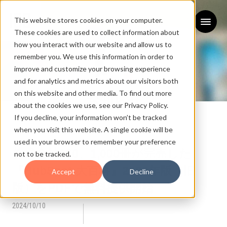
This website stores cookies on your computer.
These cookies are used to collect information about
how you interact with our website and allow us to
remember you. We use this information in order to
improve and customize your browsing experience
and for analytics and metrics about our visitors both
on this website and other media. To find out more
お知らせ
about the cookies we use, see our Privacy Policy.
If you decline, your information won’t be tracked
NEWS
when you visit this website. A single cookie will be
used in your browser to remember your preference
株式会社100、1,000冊が完売した
not to be tracked.
『HubSpot 大百科』2023年版（旧
Accept
Decline
版）をPDFで無料提供開始
2024/10/10