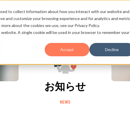
sed to collect information about how you interact with our website and
ノロジー
事例
セミナー
ブログ
お知らせ
会社概要
採用情報
ove and customize your browsing experience and for analytics and metri
t more about the cookies we use, see our Privacy Policy.
is website. A single cookie will be used in your browser to remember your
HubSpot
愛と熱量の
のこと
Accept
Decline
お知らせ
NEWS