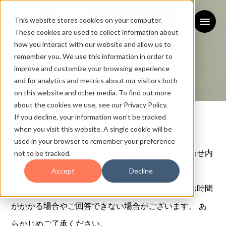
This website stores cookies on your computer.
These cookies are used to collect information about
how you interact with our website and allow us to
remember you. We use this information in order to
improve and customize your browsing experience
and for analytics and metrics about our visitors both
on this website and other media. To find out more
お問い合わせ
about the cookies we use, see our Privacy Policy.
If you decline, your information won’t be tracked
CONTACT
when you visit this website. A single cookie will be
used in your browser to remember your preference
下記フォームに必要事項を入力の上、「お問い合わせ内
not to be tracked.
容を送信する」ボタンを押してください。
Accept
Decline
なお、お問い合わせ内容によっては、ご連絡までお時間
がかかる場合やご回答できない場合がございます。 あ
らかじめご了承ください。