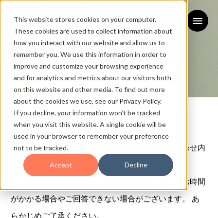
This website stores cookies on your computer.
These cookies are used to collect information about
how you interact with our website and allow us to
remember you. We use this information in order to
improve and customize your browsing experience
and for analytics and metrics about our visitors both
on this website and other media. To find out more
お問い合わせ
about the cookies we use, see our Privacy Policy.
If you decline, your information won’t be tracked
CONTACT
when you visit this website. A single cookie will be
used in your browser to remember your preference
下記フォームに必要事項を入力の上、「お問い合わせ内
not to be tracked.
容を送信する」ボタンを押してください。
Accept
Decline
なお、お問い合わせ内容によっては、ご連絡までお時間
がかかる場合やご回答できない場合がございます。 あ
らかじめご了承ください。