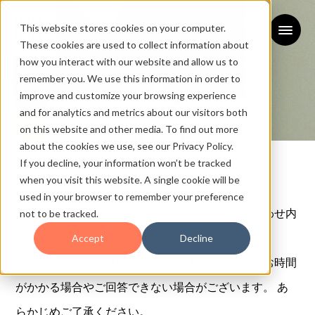
This website stores cookies on your computer.
These cookies are used to collect information about
how you interact with our website and allow us to
remember you. We use this information in order to
improve and customize your browsing experience
and for analytics and metrics about our visitors both
on this website and other media. To find out more
お問い合わせ
about the cookies we use, see our Privacy Policy.
If you decline, your information won’t be tracked
CONTACT
when you visit this website. A single cookie will be
used in your browser to remember your preference
下記フォームに必要事項を入力の上、「お問い合わせ内
not to be tracked.
容を送信する」ボタンを押してください。
Accept
Decline
なお、お問い合わせ内容によっては、ご連絡までお時間
がかかる場合やご回答できない場合がございます。 あ
らかじめご了承ください。