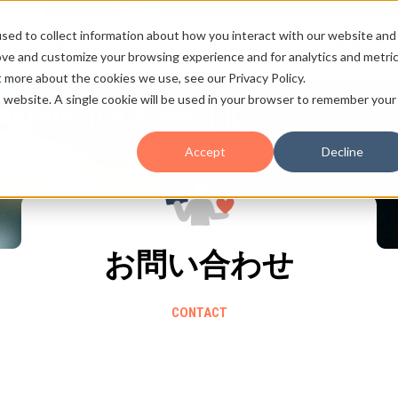
sed to collect information about how you interact with our website and
ノロジー
事例
セミナー
ブログ
お知らせ
会社概要
採用情報
ove and customize your browsing experience and for analytics and metri
t more about the cookies we use, see our Privacy Policy.
is website. A single cookie will be used in your browser to remember your
HubSpot
愛と熱量の
のこと
Accept
Decline
お問い合わせ
CONTACT