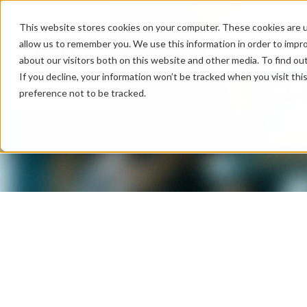
This website stores cookies on your computer. These cookies are u
サービス
テク
allow us to remember you. We use this information in order to impr
about our visitors both on this website and other media. To find ou
If you decline, your information won’t be tracked when you visit th
preference not to be tracked.