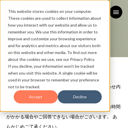
This website stores cookies on your computer.
These cookies are used to collect information about
how you interact with our website and allow us to
remember you. We use this information in order to
improve and customize your browsing experience
and for analytics and metrics about our visitors both
on this website and other media. To find out more
お問い合わせ
about the cookies we use, see our Privacy Policy.
If you decline, your information won’t be tracked
CONTACT
when you visit this website. A single cookie will be
used in your browser to remember your preference
下記フォームに必要事項を入力の上、「お問い合わせ内
not to be tracked.
容を送信する」ボタンを押してください。
Accept
Decline
なお、お問い合わせ内容によっては、ご連絡までお時間
がかかる場合やご回答できない場合がございます。 あ
らかじめご了承ください。