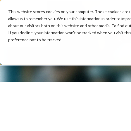
This website stores cookies on your computer. These cookies are u
サービス
テク
allow us to remember you. We use this information in order to impr
about our visitors both on this website and other media. To find ou
If you decline, your information won’t be tracked when you visit th
preference not to be tracked.