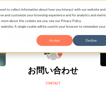
sed to collect information about how you interact with our website and
ノロジー
事例
セミナー
ブログ
お知らせ
会社概要
採用情報
ove and customize your browsing experience and for analytics and metri
t more about the cookies we use, see our Privacy Policy.
is website. A single cookie will be used in your browser to remember your
HubSpot
愛と熱量の
のこと
Accept
Decline
お問い合わせ
CONTACT