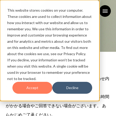
This website stores cookies on your computer.
These cookies are used to collect information about
how you interact with our website and allow us to
remember you. We use this information in order to
improve and customize your browsing experience
and for analytics and metrics about our visitors both
on this website and other media. To find out more
お問い合わせ
about the cookies we use, see our Privacy Policy.
If you decline, your information won’t be tracked
CONTACT
when you visit this website. A single cookie will be
used in your browser to remember your preference
下記フォームに必要事項を入力の上、「お問い合わせ内
not to be tracked.
容を送信する」ボタンを押してください。
Accept
Decline
なお、お問い合わせ内容によっては、ご連絡までお時間
がかかる場合やご回答できない場合がございます。 あ
らかじめご了承ください。