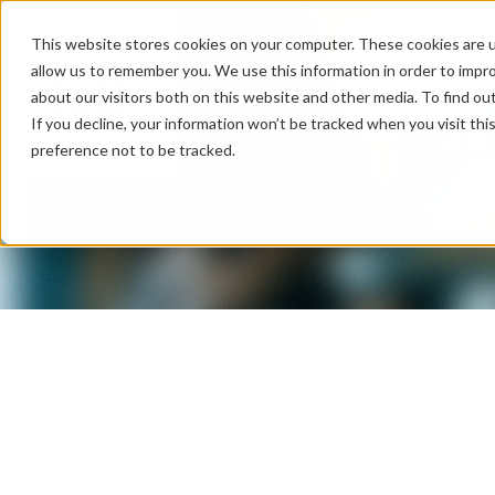
This website stores cookies on your computer. These cookies are u
サービス
テク
allow us to remember you. We use this information in order to impr
about our visitors both on this website and other media. To find ou
If you decline, your information won’t be tracked when you visit th
preference not to be tracked.