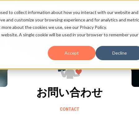
sed to collect information about how you interact with our website and
ノロジー
事例
セミナー
ブログ
お知らせ
会社概要
採用情報
ove and customize your browsing experience and for analytics and metri
t more about the cookies we use, see our Privacy Policy.
is website. A single cookie will be used in your browser to remember your
HubSpot
愛と熱量の
のこと
Accept
Decline
お問い合わせ
CONTACT