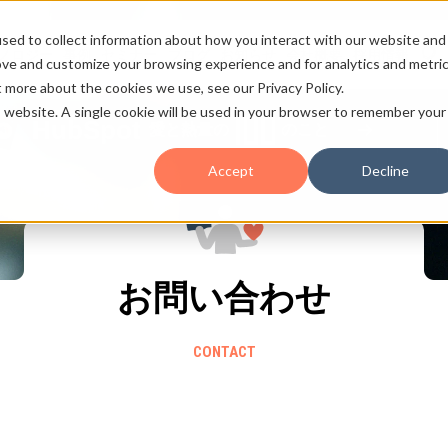
sed to collect information about how you interact with our website and
ノロジー
事例
セミナー
ブログ
お知らせ
会社概要
採用情報
ove and customize your browsing experience and for analytics and metri
t more about the cookies we use, see our Privacy Policy.
is website. A single cookie will be used in your browser to remember your
HubSpot
愛と熱量の
のこと
Accept
Decline
お問い合わせ
CONTACT