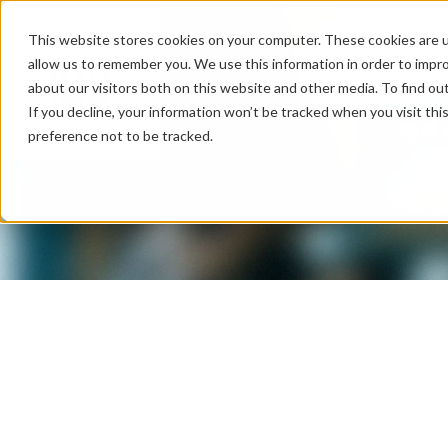
This website stores cookies on your computer. These cookies are u
サービス
テク
allow us to remember you. We use this information in order to impr
about our visitors both on this website and other media. To find ou
If you decline, your information won’t be tracked when you visit th
preference not to be tracked.