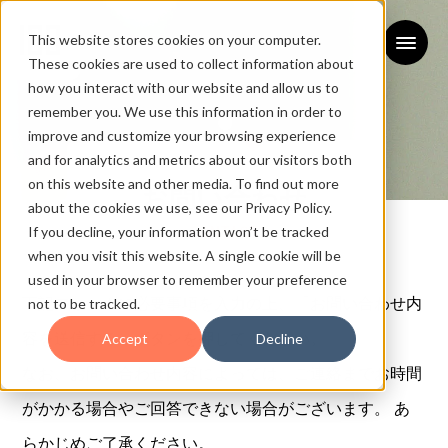
This website stores cookies on your computer.
These cookies are used to collect information about
how you interact with our website and allow us to
remember you. We use this information in order to
improve and customize your browsing experience
and for analytics and metrics about our visitors both
on this website and other media. To find out more
お問い合わせ
about the cookies we use, see our Privacy Policy.
If you decline, your information won’t be tracked
CONTACT
when you visit this website. A single cookie will be
used in your browser to remember your preference
下記フォームに必要事項を入力の上、「お問い合わせ内
not to be tracked.
容を送信する」ボタンを押してください。
Accept
Decline
なお、お問い合わせ内容によっては、ご連絡までお時間
がかかる場合やご回答できない場合がございます。 あ
らかじめご了承ください。