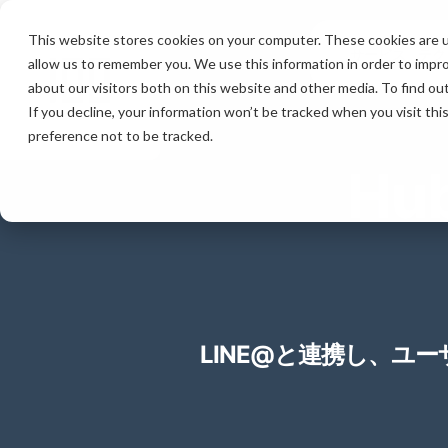
This website stores cookies on your computer. These cookies are u
サービス
テク
allow us to remember you. We use this information in order to impr
about our visitors both on this website and other media. To find ou
If you decline, your information won’t be tracked when you visit th
preference not to be tracked.
Hu
LINE@と連携し、ユ