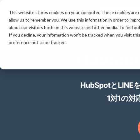
This website stores cookies on your computer. These cookies are u
サービス
テク
allow us to remember you. We use this information in order to impr
about our visitors both on this website and other media. To find ou
If you decline, your information won’t be tracked when you visit th
preference not to be tracked.
HubSpo
HubSpotとL
1対1の