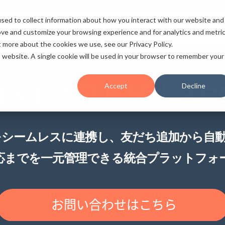
sed to collect information about how you interact with our website and
ノロジー
事例
セミナー
ブログ
お知らせ
会社概要
採用情報
ove and customize your browsing experience and for analytics and metri
t more about the cookies we use, see our Privacy Policy.
is website. A single cookie will be used in your browser to remember your
t × LITTLE HELP 
Accept
Decline
INEをシームレスに連携し、友だち追加から
対応までを一元管理できる統合プラットフォ