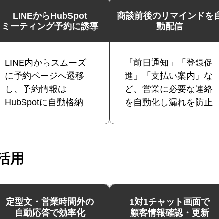
LINEからHubSpot
商談前後のリマインドを
ミーティング予約に誘導
動配信
LINE内からスムーズ
「前日通知」「登録促
に予約ページへ遷移
進」「支払い案内」な
し、予約情報は
ど、営業に必要な連絡
HubSpotに自動格納
を自動化し漏れを防止
活用
定型文・営業時間外の
1対1チャット画面で
自動応答で効率化
顧客情報確認・更新