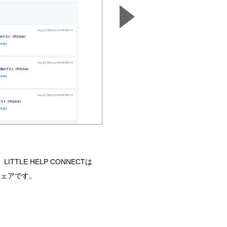
E HELP CONNECTは
企業や店舗がお客様にとって「本当に欲し
ウェアです。
HubSpotとLINE、SMS、Cha