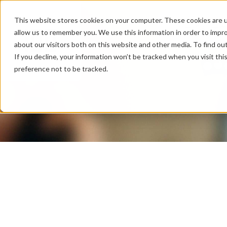
This website stores cookies on your computer. These cookies are u
サービス
テク
allow us to remember you. We use this information in order to impr
about our visitors both on this website and other media. To find ou
If you decline, your information won’t be tracked when you visit th
preference not to be tracked.