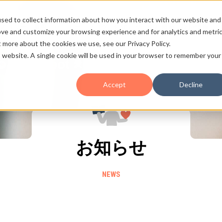
sed to collect information about how you interact with our website and
ノロジー
事例
セミナー
ブログ
お知らせ
会社概要
採用情報
ove and customize your browsing experience and for analytics and metri
t more about the cookies we use, see our Privacy Policy.
is website. A single cookie will be used in your browser to remember your
HubSpot
愛と熱量の
のこと
Accept
Decline
お知らせ
NEWS