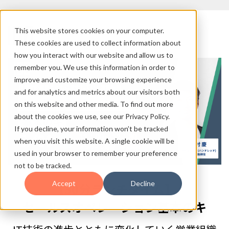
This website stores cookies on your computer.
These cookies are used to collect information about
how you interact with our website and allow us to
remember you. We use this information in order to
improve and customize your browsing experience
and for analytics and metrics about our visitors both
on this website and other media. To find out more
about the cookies we use, see our Privacy Policy.
If you decline, your information won’t be tracked
when you visit this website. A single cookie will be
used in your browser to remember your preference
not to be tracked.
Accept
Decline
【30分ランチタイム】
セールスオペレーション基本のキ