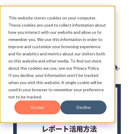
This website stores cookies on your computer.
These cookies are used to collect information about
how you interact with our website and allow us to
remember you. We use this information in order to
improve and customize your browsing experience
and for analytics and metrics about our visitors both
HubSpotレポート活用方法
on this website and other media. To find out more
-深いデータインサイト得るための秘訣-
about the cookies we use, see our Privacy Policy.
If you decline, your information won’t be tracked
when you visit this website. A single cookie will be
used in your browser to remember your preference
not to be tracked.
Accept
Decline