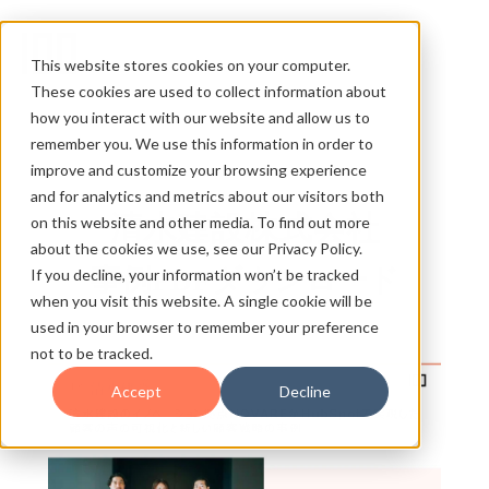
This website stores cookies on your computer.
These cookies are used to collect information about
how you interact with our website and allow us to
remember you. We use this information in order to
improve and customize your browsing experience
and for analytics and metrics about our visitors both
清水建設株式会社
on this website and other media. To find out more
about the cookies we use, see our Privacy Policy.
事例PDFダウンロード
If you decline, your information won’t be tracked
when you visit this website. A single cookie will be
used in your browser to remember your preference
not to be tracked.
Accept
Decline