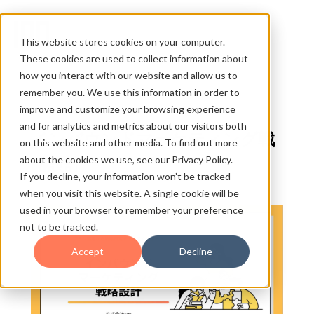
This website stores cookies on your computer.
These cookies are used to collect information about
how you interact with our website and allow us to
remember you. We use this information in order to
improve and customize your browsing experience
and for analytics and metrics about our visitors both
インバウンドマーケティング戦
on this website and other media. To find out more
about the cookies we use, see our Privacy Policy.
略設計
If you decline, your information won’t be tracked
when you visit this website. A single cookie will be
used in your browser to remember your preference
not to be tracked.
Accept
Decline