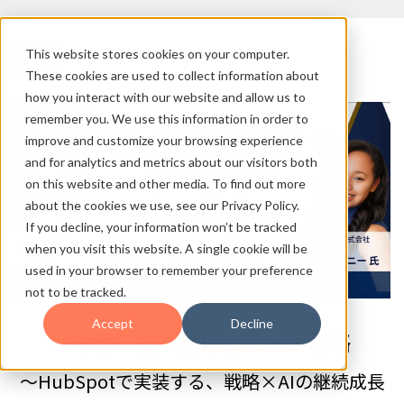
This website stores cookies on your computer.
These cookies are used to collect information about
how you interact with our website and allow us to
remember you. We use this information in order to
improve and customize your browsing experience
and for analytics and metrics about our visitors both
on this website and other media. To find out more
about the cookies we use, see our Privacy Policy.
If you decline, your information won’t be tracked
when you visit this website. A single cookie will be
used in your browser to remember your preference
not to be tracked.
Accept
Decline
AI時代に勝ち続けるマーケ戦略
〜HubSpotで実装する、戦略×AIの継続成長